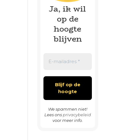
Ja, ik wil
op de
hoogte
blijven
We spammen niet!
Lees ons
privacybeleid
voor meer info.