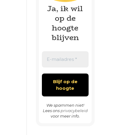
Ja, ik wil
op de
hoogte
blijven
We spammen niet!
Lees ons
privacybeleid
voor meer info.