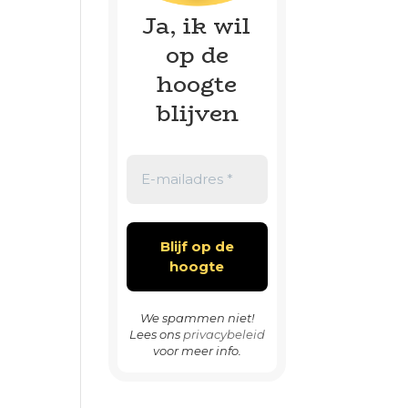
Ja, ik wil
op de
hoogte
blijven
We spammen niet!
Lees ons
privacybeleid
voor meer info.