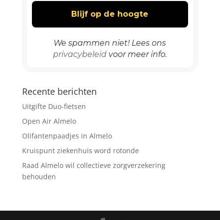
We spammen niet! Lees ons
privacybeleid
voor meer info.
Recente berichten
Uitgifte Duo-fietsen
Open Air Almelo
Olifantenpaadjes in Almelo
Kruispunt ziekenhuis word rotonde
Raad Almelo wil collectieve zorgverzekering
behouden