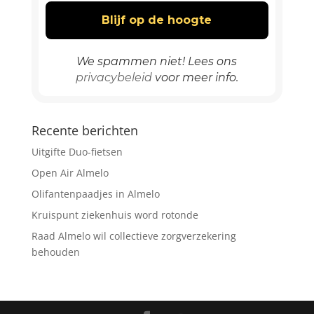
We spammen niet! Lees ons
privacybeleid
voor meer info.
Recente berichten
Uitgifte Duo-fietsen
Open Air Almelo
Olifantenpaadjes in Almelo
Kruispunt ziekenhuis word rotonde
Raad Almelo wil collectieve zorgverzekering
behouden