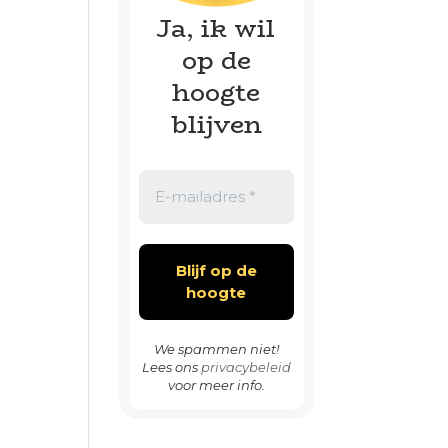
Ja, ik wil
op de
hoogte
blijven
We spammen niet!
Lees ons
privacybeleid
voor meer info.