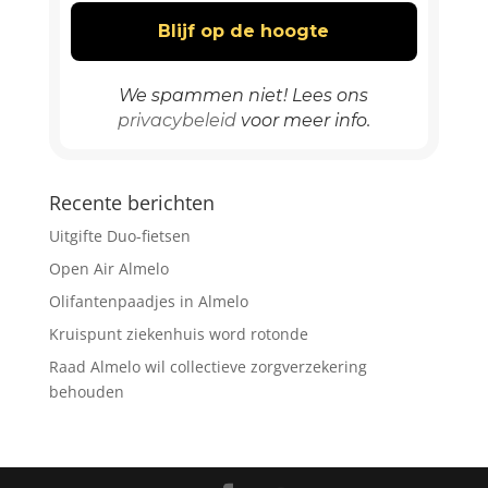
We spammen niet! Lees ons
privacybeleid
voor meer info.
Recente berichten
Uitgifte Duo-fietsen
Open Air Almelo
Olifantenpaadjes in Almelo
Kruispunt ziekenhuis word rotonde
Raad Almelo wil collectieve zorgverzekering
behouden