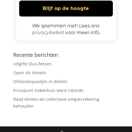
We spammen niet! Lees ons
privacybeleid
voor meer info.
Recente berichten
Uitgifte Duo-fietsen
Open Air Almelo
Olifantenpaadjes in Almelo
Kruispunt ziekenhuis word rotonde
Raad Almelo wil collectieve zorgverzekering
behouden