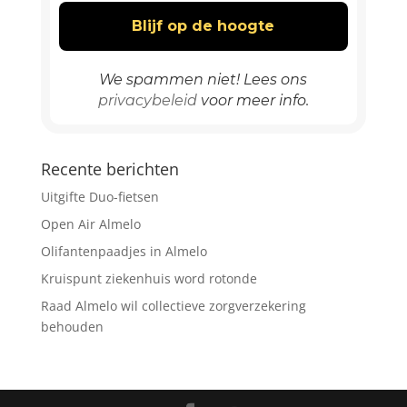
We spammen niet! Lees ons
privacybeleid
voor meer info.
Recente berichten
Uitgifte Duo-fietsen
Open Air Almelo
Olifantenpaadjes in Almelo
Kruispunt ziekenhuis word rotonde
Raad Almelo wil collectieve zorgverzekering
behouden