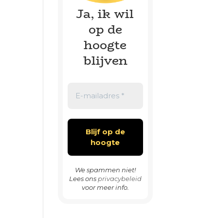
Ja, ik wil
op de
hoogte
blijven
We spammen niet!
Lees ons
privacybeleid
voor meer info.