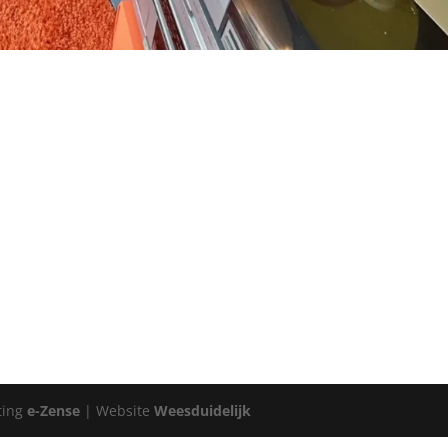
ting
e-Zense
| Website
Weesduidelijk