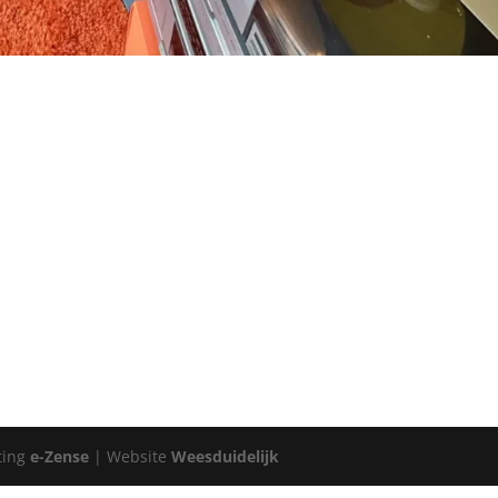
ting
e-Zense
| Website
Weesduidelijk