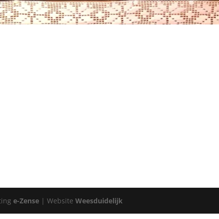
ting
e-Zense
| Website
Weesduidelijk