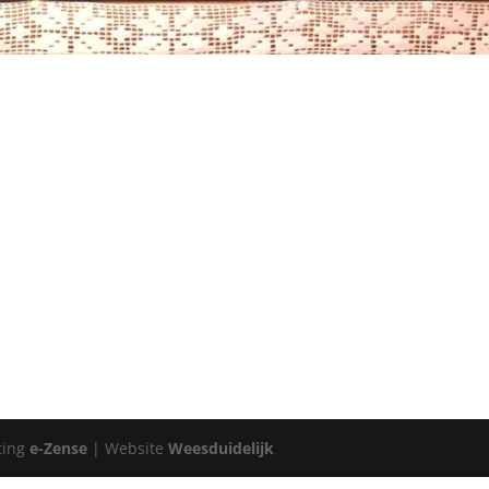
ting
e-Zense
| Website
Weesduidelijk