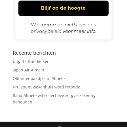
We spammen niet! Lees ons
privacybeleid
voor meer info.
Recente berichten
Uitgifte Duo-fietsen
Open Air Almelo
Olifantenpaadjes in Almelo
Kruispunt ziekenhuis word rotonde
Raad Almelo wil collectieve zorgverzekering
behouden