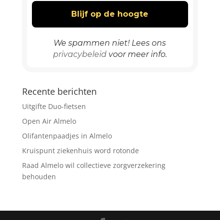
We spammen niet! Lees ons
privacybeleid
voor meer info.
Recente berichten
Uitgifte Duo-fietsen
Open Air Almelo
Olifantenpaadjes in Almelo
Kruispunt ziekenhuis word rotonde
Raad Almelo wil collectieve zorgverzekering
behouden