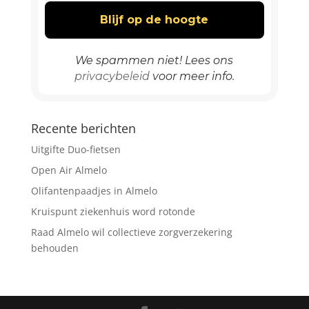
We spammen niet! Lees ons
privacybeleid
voor meer info.
Recente berichten
Uitgifte Duo-fietsen
Open Air Almelo
Olifantenpaadjes in Almelo
Kruispunt ziekenhuis word rotonde
Raad Almelo wil collectieve zorgverzekering
behouden