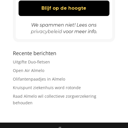
We spammen niet! Lees ons
privacybeleid
voor meer info.
Recente berichten
Uitgifte Duo-fietsen
Open Air Almelo
Olifantenpaadjes in Almelo
Kruispunt ziekenhuis word rotonde
Raad Almelo wil collectieve zorgverzekering
behouden