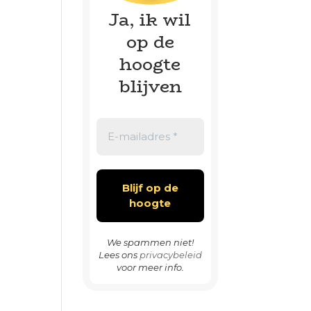
Ja, ik wil
op de
hoogte
blijven
We spammen niet!
Lees ons
privacybeleid
voor meer info.