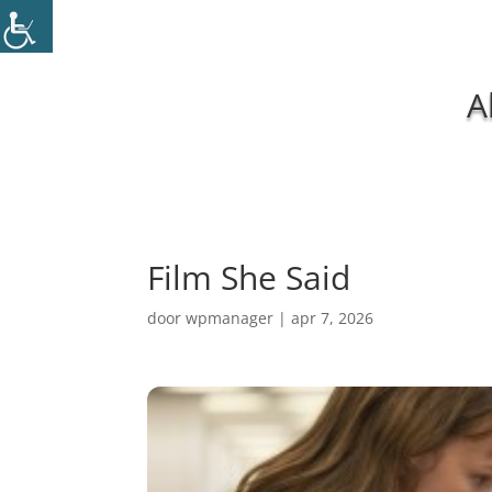
A
Film She Said
door
wpmanager
|
apr 7, 2026