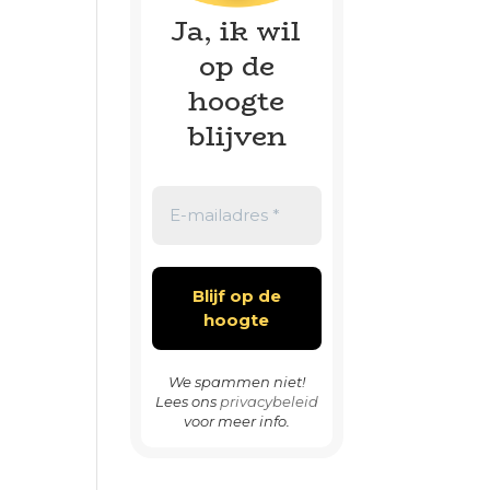
Ja, ik wil
op de
hoogte
blijven
We spammen niet!
Lees ons
privacybeleid
voor meer info.