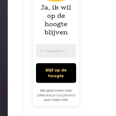
Ja, ik wil
op de
hoogte
blijven
We spammen niet!
Lees ons
privacybeleid
voor meer info.