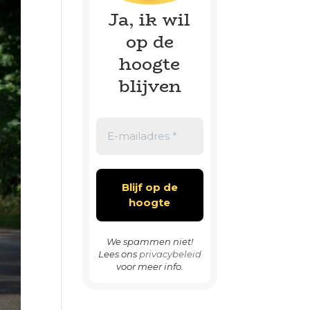
Ja, ik wil
op de
hoogte
blijven
We spammen niet!
Lees ons
privacybeleid
voor meer info.