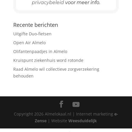
privacybeleid
voor meer info.
Recente berichten
Uitgifte Duo-fietsen
Open Air Almelo
Olifantenpaadjes in Almelo
Kruispunt ziekenhuis word rotonde
Raad Almelo wil collectieve zorgverzekering
behouden
Copyright
2026
Almelokaal.nl | Internet marketing
e-
Zense
| Website
Weesduidelijk