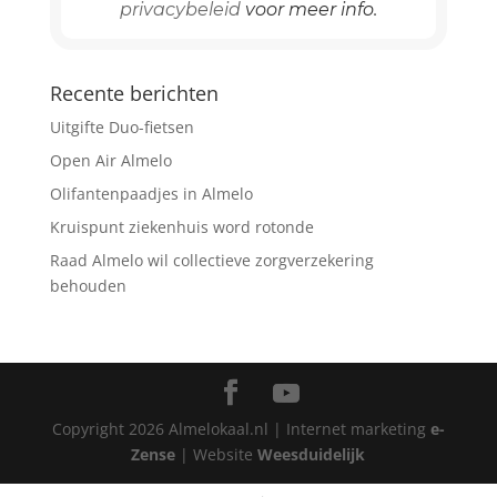
privacybeleid
voor meer info.
Recente berichten
Uitgifte Duo-fietsen
Open Air Almelo
Olifantenpaadjes in Almelo
Kruispunt ziekenhuis word rotonde
Raad Almelo wil collectieve zorgverzekering
behouden
Copyright
2026
Almelokaal.nl | Internet marketing
e-
Zense
| Website
Weesduidelijk