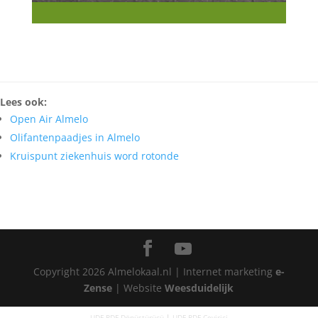
Lees ook:
Open Air Almelo
Olifantenpaadjes in Almelo
Kruispunt ziekenhuis word rotonde
Copyright
2026
Almelokaal.nl | Internet marketing
e-
Zense
| Website
Weesduidelijk
UDF PDF Dönüştürücü
|
UDF PDF Çevirici