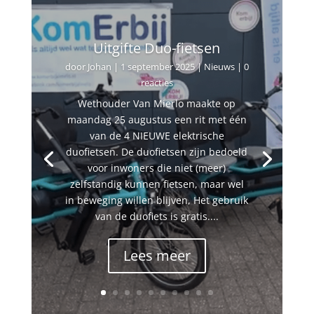
Uitgifte Duo-fietsen
door
Johan
|
1 september 2025
|
Nieuws
| 0
reacties
Wethouder Van Mierlo maakte op
maandag 25 augustus een rit met één
van de 4 NIEUWE elektrische
duofietsen. De duofietsen zijn bedoeld
voor inwoners die niet (meer)
zelfstandig kunnen fietsen, maar wel
in beweging willen blijven, Het gebruik
van de duofiets is gratis....
Lees meer