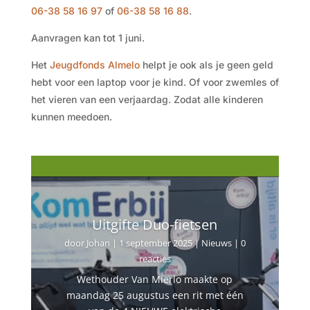
06-38 58 16 97
of
06-38 58 16 88
.
Aanvragen kan tot 1 juni.
Het
Jeugdfonds Almelo
helpt je ook als je geen geld
hebt voor een laptop voor je kind. Of voor zwemles of
het vieren van een verjaardag. Zodat alle kinderen
kunnen meedoen.
Uitgifte Duo-fietsen
door
Johan
|
1 september 2025
|
Nieuws
| 0
reacties
Wethouder Van Mierlo maakte op
maandag 25 augustus een rit met één