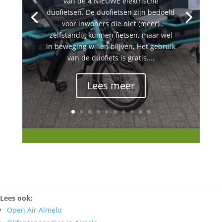
van de 4 NIEUWE elektrische
duofietsen. De duofietsen zijn bedoeld
voor inwoners die niet (meer)
zelfstandig kunnen fietsen, maar wel
in beweging willen blijven, Het gebruik
van de duofiets is gratis....
Lees meer
Lees ook:
Open Air Almelo