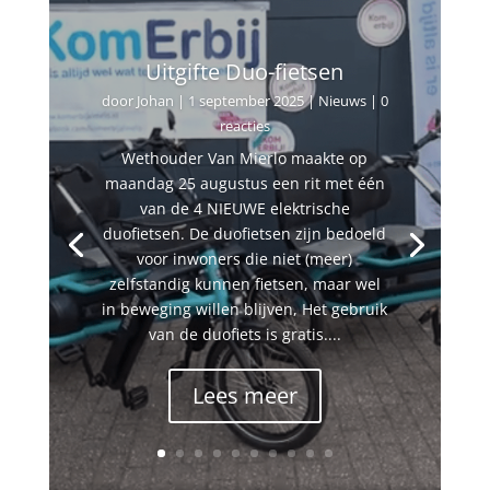
Uitgifte Duo-fietsen
door
Johan
|
1 september 2025
|
Nieuws
| 0
reacties
Wethouder Van Mierlo maakte op
maandag 25 augustus een rit met één
van de 4 NIEUWE elektrische
duofietsen. De duofietsen zijn bedoeld
voor inwoners die niet (meer)
zelfstandig kunnen fietsen, maar wel
in beweging willen blijven, Het gebruik
van de duofiets is gratis....
Lees meer