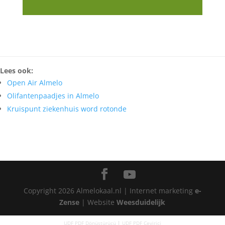
Lees ook:
Open Air Almelo
Olifantenpaadjes in Almelo
Kruispunt ziekenhuis word rotonde
Copyright
2026
Almelokaal.nl | Internet marketing
e-
Zense
| Website
Weesduidelijk
UDF PDF Dönüştürücü
|
UDF PDF Çevirici