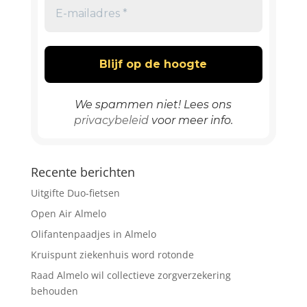
We spammen niet! Lees ons
privacybeleid
voor meer info.
Recente berichten
Uitgifte Duo-fietsen
Open Air Almelo
Olifantenpaadjes in Almelo
Kruispunt ziekenhuis word rotonde
Raad Almelo wil collectieve zorgverzekering
behouden